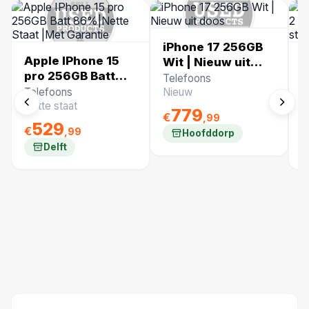
iPhone 17 256GB
Apple IPhone 15
D
Wit | Nieuw uit
pro 256GB Batt
Z
doos
Telefoons
86%|Nette Staat
c
Telefoons
Nieuw
B
|Met Garantie
N
Nette staat
N
779
€
,99
529
€
€
,99
Hoofddorp
Delft