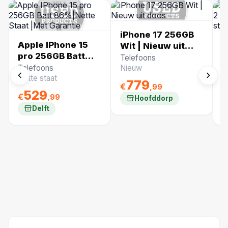
iPhone 17 256GB
Apple IPhone 15
D
Wit | Nieuw uit
pro 256GB Batt
Z
doos
Telefoons
86%|Nette Staat
c
Telefoons
Nieuw
B
|Met Garantie
N
Nette staat
N
779
€
,99
529
€
€
,99
Hoofddorp
Delft