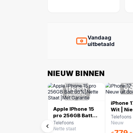
Vandaag
uitbetaald
NIEUW BINNEN
iPhone 
Apple IPhone 15
Wit | Ni
pro 256GB Batt
doos
Telefoons
86%|Nette Staat
Telefoons
Nieuw
|Met Garantie
Nette staat
779