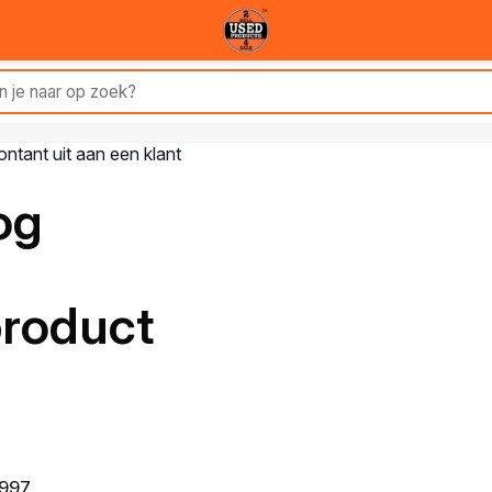
og
product
1997