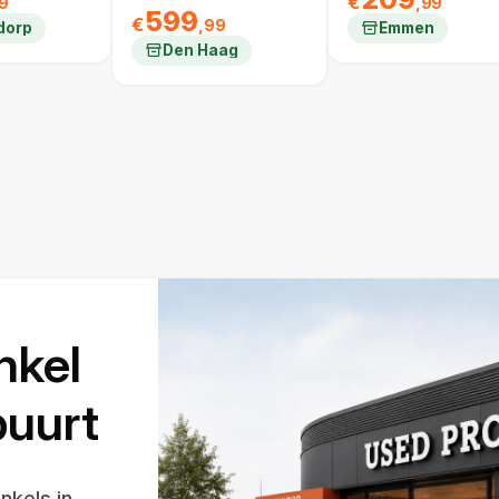
€
9
,99
599
€
,99
dorp
Emmen
Den Haag
nkel
 buurt
nkels in