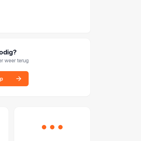
nodig?
er weer terug
op