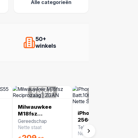
Alle categorieën
50+
winkels
Milwauwkee
iPhone 16e
M18fsz
256GB Batt.100%
Reciprozaag |
Gereedschap
Wit (eSIM)| Nette
ZGAN
Nette staat
Telefoons
Staat
Nette staat
209