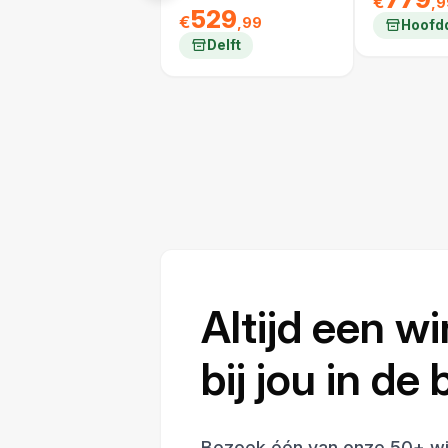
€
,9
529
€
,99
Hoofd
Delft
Altijd een wi
bij jou in de
Bezoek één van onze 50+ wi