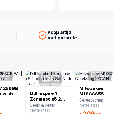
Koop altijd
met garantie
17 256GB
MIlwaukee
DJI Inspire 1
euw uit
M18CCS55
Zenmuse x5 2
Cirkelzaag |
Gereedschap
controllers Set
ZGAN
Beeld & geluid
Nette staat
Nette staat
Nette staat
209