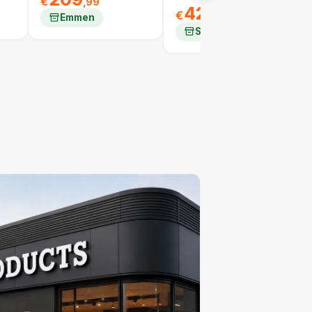
€
,99
424
€
,99
Emmen
Schiedam