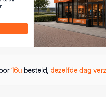
en
oor
16u
besteld,
dezelfde dag ver