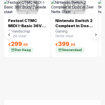
Festool CTMC
Nintendo Switch 2
B
MIDI I-Basic 36V
Compleet in Doos
S
Body | Goede
in Zeer Nette
A
Gereedschap
Gaming
O
staat
Staat
h
Nette staat
Nette staat
N
N
299
399
€
€
€
,99
,99
Den Haag
Veenendaal