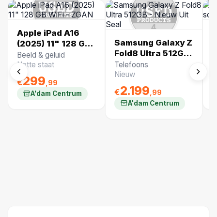
Apple iPad A16
A
Samsung Galaxy Z
(2025) 11" 128 GB
s
Fold8 Ultra 512GB
WiFi - ZGAN
k
Beeld & geluid
O
- Nieuw Uit Seal
Nette staat
Telefoons
N
Nieuw
299
€
€
,99
2.199
€
,99
A'dam Centrum
A'dam Centrum