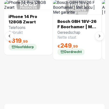
iPhone 14 Pro
Bosch GBH 18V-26
U
128GB Zwart
F Boorhamer | Met
M
Telefoons
accu | Met
2
Gebruikt
Gereedschap
O
garantie
1
Nette staat
N
319
€
,99
249
€
€
,99
Hoofddorp
Dordrecht