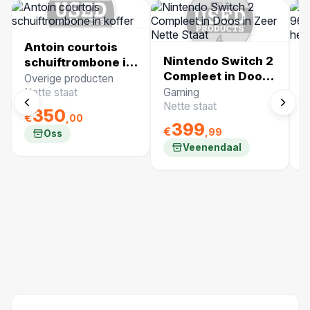
Antoin courtois
Nintendo Switch 2
B
schuiftrombone in
Compleet in Doos
S
koffer
Overige producten
in Zeer Nette
A
Nette staat
Gaming
O
Staat
h
Nette staat
N
350
€
,00
N
399
€
€
,99
Oss
Veenendaal