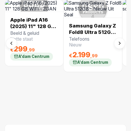
Apple iPad A16
A
Samsung Galaxy Z
(2025) 11" 128 GB
s
Fold8 Ultra 512GB
WiFi - ZGAN
k
Beeld & geluid
O
- Nieuw Uit Seal
Nette staat
Telefoons
N
Nieuw
299
€
€
,99
2.199
€
,99
A'dam Centrum
A'dam Centrum