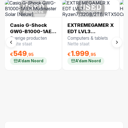
Casio G-Shock
EXTREMEGAMER X
B
GWG-B1000-1AER
EDT LVL3
Q
Mudmaster Solar
Ryzen7/32GB/2TB/RTX5
U
Overige producten
Computers & tablets
B
(Nieuw)
(
Nette staat
Nette staat
N
549
1.999
€
€
€
,95
,95
A'dam Noord
A'dam Noord