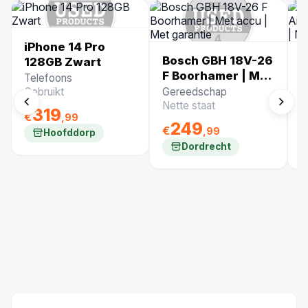
iPhone 14 Pro
Bosch GBH 18V-26
U
128GB Zwart
F Boorhamer | Met
M
Telefoons
accu | Met
2
Gebruikt
Gereedschap
O
garantie
1
Nette staat
N
319
€
,99
249
€
€
,99
Hoofddorp
Dordrecht