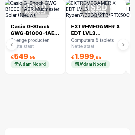
Casio G-Shock
EXTREMEGAMER X
B
GWG-B1000-1AER
EDT LVL3
Q
Mudmaster Solar
Ryzen7/32GB/2TB/RTX5
U
Overige producten
Computers & tablets
B
(Nieuw)
(
Nette staat
Nette staat
N
549
1.999
€
€
€
,95
,95
A'dam Noord
A'dam Noord