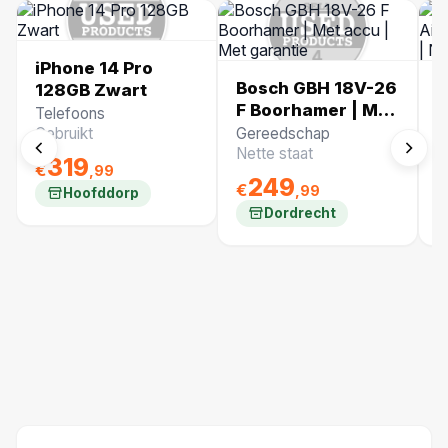
iPhone 14 Pro
Bosch GBH 18V-26
U
128GB Zwart
F Boorhamer | Met
M
Telefoons
accu | Met
2
Gebruikt
Gereedschap
O
garantie
1
Nette staat
N
319
€
,99
249
€
€
,99
Hoofddorp
Dordrecht