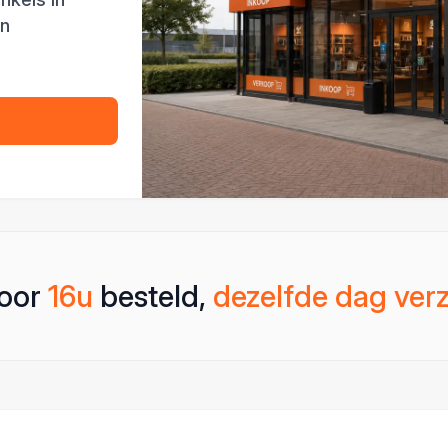
en
oor
16u
besteld,
dezelfde dag ver