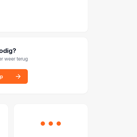
nodig?
er weer terug
op