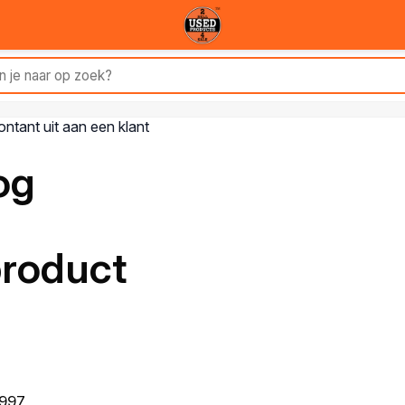
og
product
1997