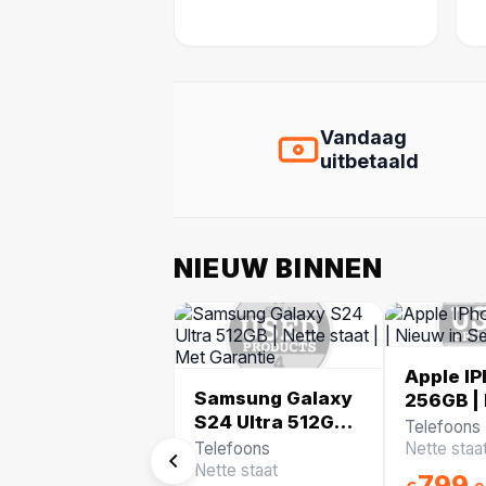
Vandaag
uitbetaald
NIEUW BINNEN
Apple IP
Samsung Galaxy
256GB | 
S24 Ultra 512GB |
Seal
Telefoons
Nette staat | Met
Telefoons
Nette staa
Garantie
Nette staat
799