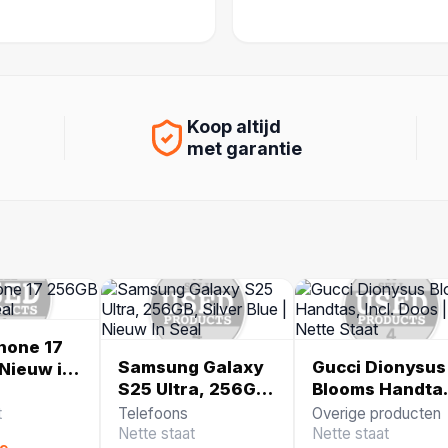
Koop altijd
met garantie
hone 17
Samsung Galaxy
Gucci Dionysus
Nieuw in
S25 Ultra, 256GB,
Blooms Handta
Silver Blue |
Incl. Doos | In
t
Telefoons
Overige producten
Nieuw In Seal
Nette Staat
Nette staat
Nette staat