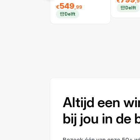
€
,
549
€
,99
Delft
Delft
Altijd een wi
bij jou in de
Bezoek één van onze 50+ wi