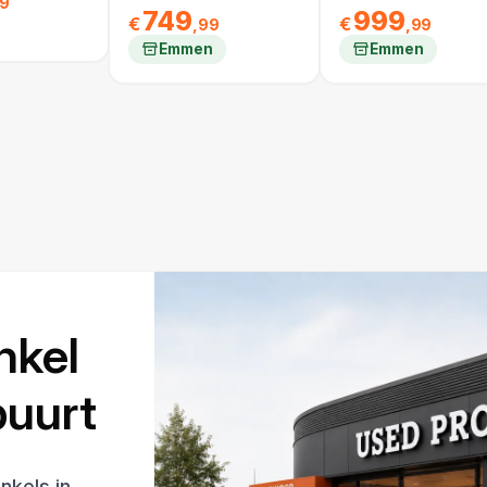
99
749
999
€
€
,99
,99
Emmen
Emmen
nkel
 buurt
nkels in