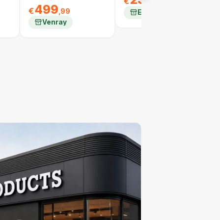
€
,99
499
€
,99
Emmen
Venray