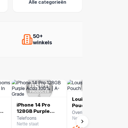
Alle categorieën
50+
winkels
Louis Vuitton Key
iPhone 14 Pro
Pouch | In Nette
s,
128GB Purple
Staat
Overige producten
Accu 100% | A-
Telefoons
Nette staat
Grade
Nette staat
239