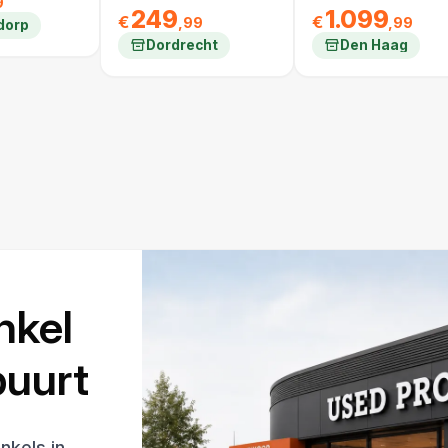
9
249
1.099
€
€
,99
,99
dorp
Dordrecht
Den Haag
nkel
 buurt
nkels in