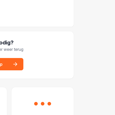
nodig?
er weer terug
op