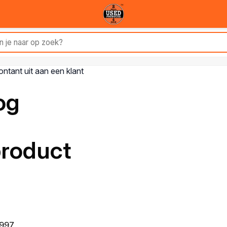
og
product
1997