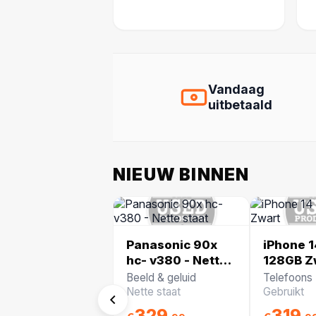
Vandaag
uitbetaald
NIEUW BINNEN
Panasonic 90x
iPhone 1
hc- v380 - Nette
128GB Z
staat
Beeld & geluid
Telefoons
Nette staat
Gebruikt
329
319