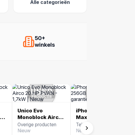
Alle categorieën
50+
winkels
Unico Evo
iPhone 17 Pro
co
Monoblock Airco
Max 256GB
20 HP PVAN -
Oranje + Apple
Overige producten
Telefoons
1,7kW | Nieuw
garantie | E-Sim
Nieuw
Nette staat