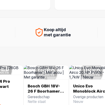
Koop altijd
met garantie
4 Pro
Bosch GBH 18V-
Unico Evo
wart
26 F Boorhamer |
Monoblock Air
Met accu | Met
20 HP PVAN -
Gereedschap
Overige producten
garantie
1,7kW | Nieuw
Nette staat
Nieuw