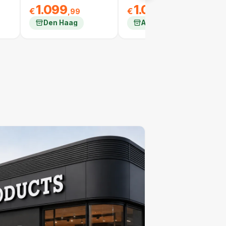
1.099
1.099
€
€
,99
,99
Den Haag
Amsterdam Bijlmer