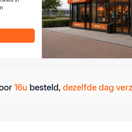
en
oor
16u
besteld,
dezelfde dag ver