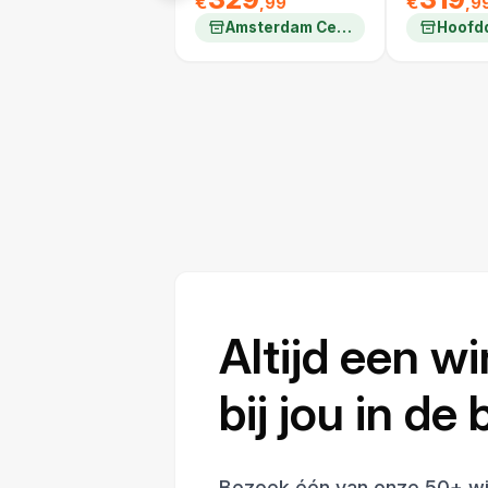
€
€
,99
,9
Amsterdam Centrum
Hoofd
Altijd een wi
bij jou in de
Bezoek één van onze 50+ wi