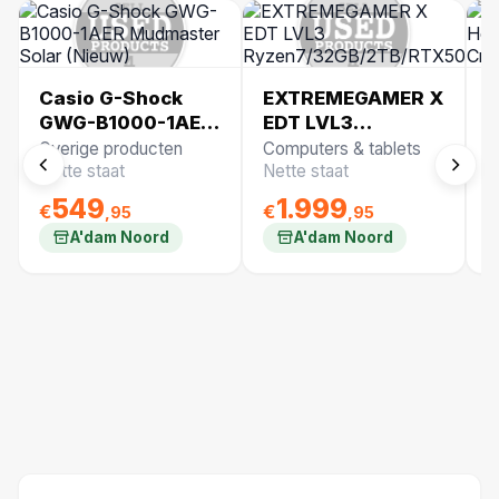
Casio G-Shock
EXTREMEGAMER X
B
GWG-B1000-1AER
EDT LVL3
Q
Mudmaster Solar
Ryzen7/32GB/2TB/RTX5
U
Overige producten
Computers & tablets
B
(Nieuw)
(
Nette staat
Nette staat
N
549
1.999
€
€
€
,95
,95
A'dam Noord
A'dam Noord