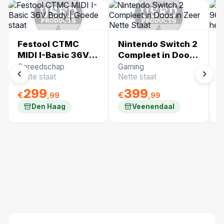
Festool CTMC
Nintendo Switch 2
B
MIDI I-Basic 36V
Compleet in Doos
S
Body | Goede
in Zeer Nette
A
Gereedschap
Gaming
O
staat
Staat
h
Nette staat
Nette staat
N
N
299
399
€
€
€
,99
,99
Den Haag
Veenendaal