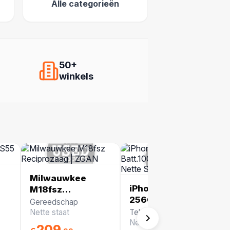
Alle categorieën
50+
winkels
Milwauwkee
iPhone 16e
M18fsz
256GB Batt.100%
Reciprozaag |
Gereedschap
Wit (eSIM)| Nette
ZGAN
Nette staat
Telefoons
Staat
Nette staat
209