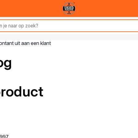
og
product
1997