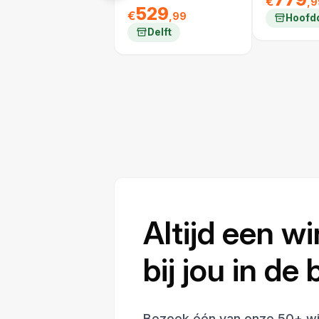
€
,9
529
€
,99
Hoofd
Delft
Altijd een wi
bij jou in de
Bezoek één van onze 50+ wi