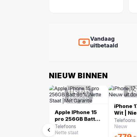
Vandaag
uitbetaald
NIEUW BINNEN
iPhone 
Apple IPhone 15
Wit | Ni
pro 256GB Batt
doos
Telefoons
86%|Nette Staat
Telefoons
Nieuw
|Met Garantie
Nette staat
779