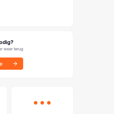
nodig?
er weer terug
op