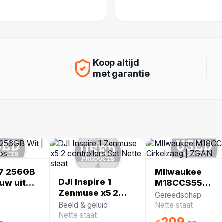
Koop altijd
met garantie
17 256GB
MIlwaukee
DJI Inspire 1
euw uit
M18CCS55
Zenmuse x5 2
Cirkelzaag |
Gereedschap
controllers Set
ZGAN
Beeld & geluid
Nette staat
Nette staat
Nette staat
209