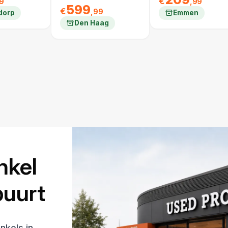
€
9
,99
599
€
,99
dorp
Emmen
Den Haag
nkel
 buurt
nkels in