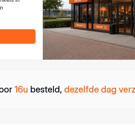
en
oor
16u
besteld,
dezelfde dag ver