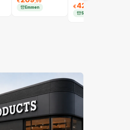
€
,99
424
€
,99
Emmen
Schiedam